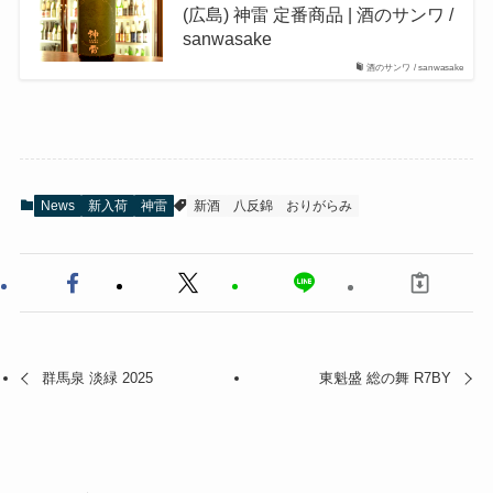
(広島) 神雷 定番商品 | 酒のサンワ /
sanwasake
酒のサンワ / sanwasake
News
新入荷
神雷
新酒
八反錦
おりがらみ
群馬泉 淡緑 2025
東魁盛 総の舞 R7BY