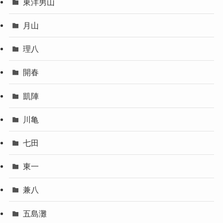
東洋男山
月山
理八
開春
凱陣
川亀
七田
東一
兼八
五島灘