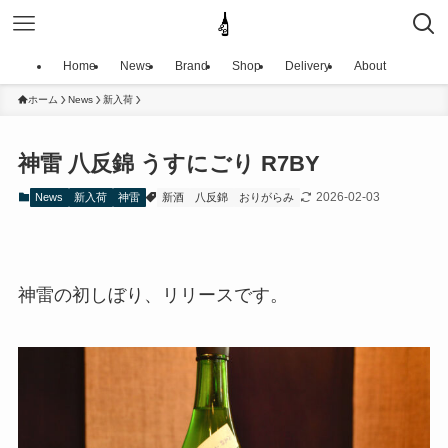
Home
News
Brand
Shop
Delivery
About
ホーム
News
新入荷
神雷 八反錦 うすにごり R7BY
2026-02-03
News
新入荷
神雷
新酒
八反錦
おりがらみ
神雷の初しぼり、リリースです。