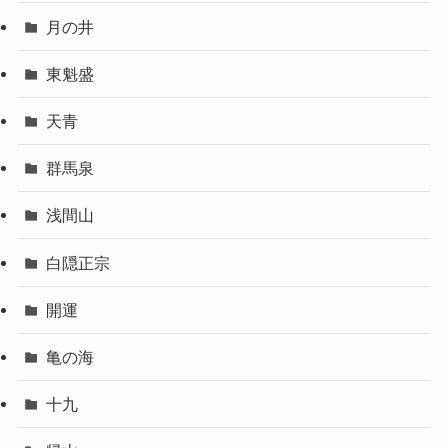
月の井
東魁盛
天青
群馬泉
浅間山
白隠正宗
開運
亀の海
十九