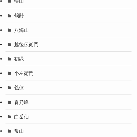
帰山
鶴齢
八海山
越後伝衛門
初緑
小左衛門
義侠
春乃峰
白岳仙
常山