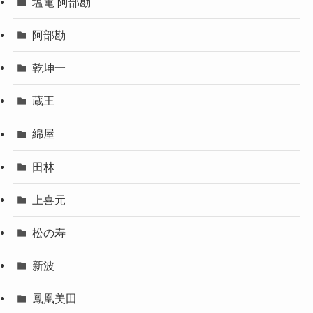
塩竃 阿部勘
阿部勘
乾坤一
蔵王
綿屋
田林
上喜元
松の寿
新波
鳳凰美田