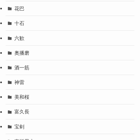
花巴
十石
六歓
奥播磨
酒一筋
神雷
美和桜
富久長
宝剣