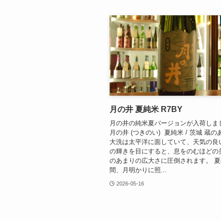
月の井 夏純米 R7BY
月の井の純米夏バージョンが入荷しま
月の井 (つきのい) 夏純米 / 茨城 蔵
大洗は太平洋に面していて、天気の良
の輝きを目にすると、息をのむほどの
のあまりの広大さに圧倒されます。 
間、月明かりに照...
2026-05-16