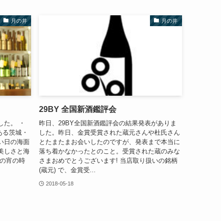
月の井
月の井
29BY 全国新酒鑑評会
した。 ・
昨日、29BY全国新酒鑑評会の結果発表がありま
のある茨城・
した。昨日、金賞受賞された蔵元さんや杜氏さん
い日の海面
とたまたまお会いしたのですが、発表まで本当に
美しさと海
落ち着かなかったとのこと。受賞された蔵のみな
夏の宵の時
さまおめでとうございます! 当店取り扱いの銘柄
(蔵元) で、金賞受...
2018-05-18