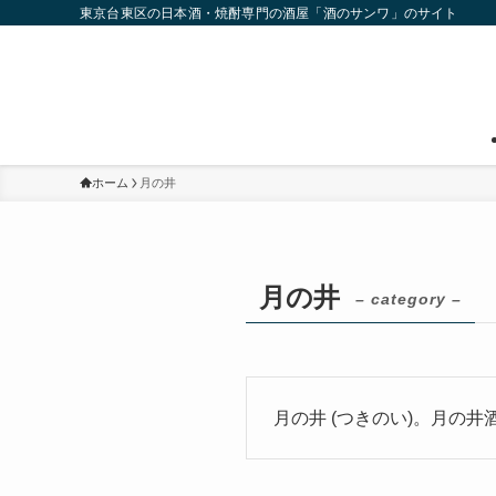
東京台東区の日本酒・焼酎専門の酒屋「酒のサンワ」のサイト
ホーム
月の井
月の井
– category –
月の井 (つきのい)。月の井