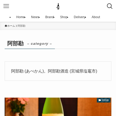
Home
News
Brand
Shop
Delivery
About
ホーム
阿部勘
阿部勘
– category –
阿部勘 (あべかん)。阿部勘酒造 (宮城県塩竈市)
阿部勘