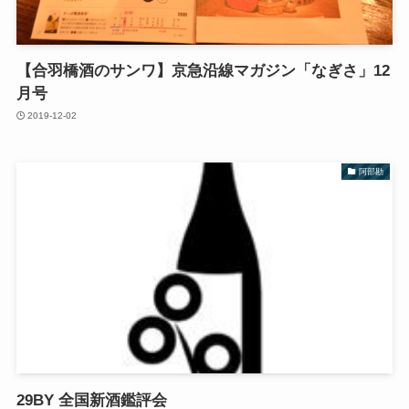
【合羽橋酒のサンワ】京急沿線マガジン「なぎさ」12
月号
2019-12-02
阿部勘
29BY 全国新酒鑑評会