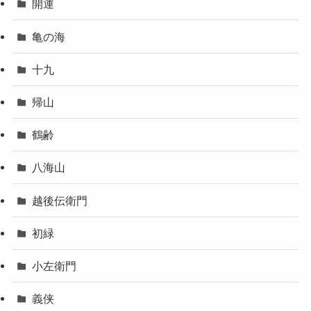
開運
亀の海
十九
帰山
鶴齢
八海山
越後伝衛門
初緑
小左衛門
義侠