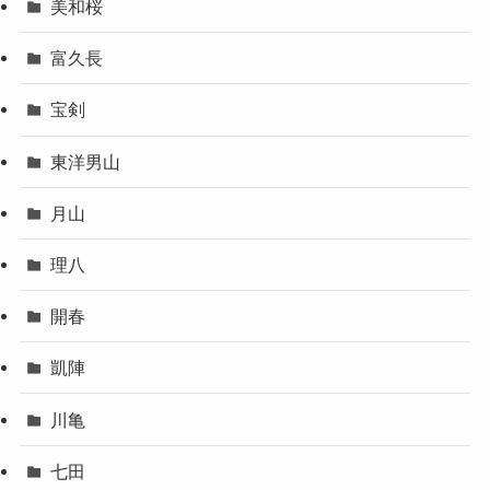
美和桜
富久長
宝剣
東洋男山
月山
理八
開春
凱陣
川亀
七田