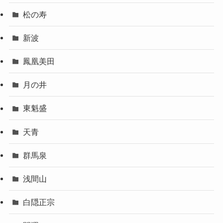
松の寿
新波
鳳凰美田
月の井
東魁盛
天青
群馬泉
浅間山
白隠正宗