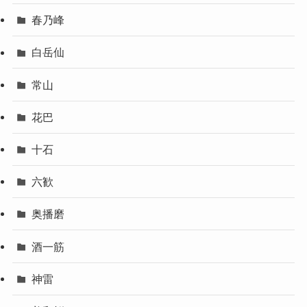
春乃峰
白岳仙
常山
花巴
十石
六歓
奥播磨
酒一筋
神雷