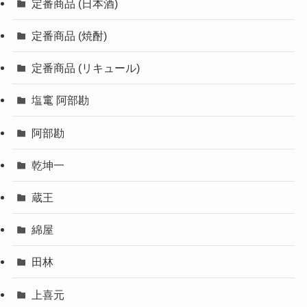
定番商品 (日本酒)
定番商品 (焼酎)
定番商品 (リキュール)
塩竃 阿部勘
阿部勘
乾坤一
蔵王
綿屋
田林
上喜元