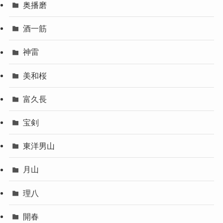
奥播磨
酒一筋
神雷
美和桜
富久長
宝剣
東洋男山
月山
理八
開春