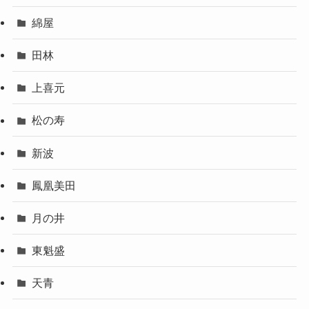
綿屋
田林
上喜元
松の寿
新波
鳳凰美田
月の井
東魁盛
天青