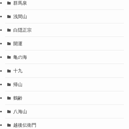
群馬泉
浅間山
白隠正宗
開運
亀の海
十九
帰山
鶴齢
八海山
越後伝衛門