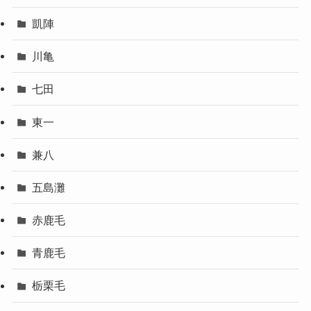
凱陣
川亀
七田
東一
兼八
五島灘
赤鹿毛
青鹿毛
栃栗毛