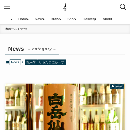
Home
News
Brand
Shop
Delivery
About
ホーム
News
News
– category –
News
新入荷
しらたまにゅーす
News