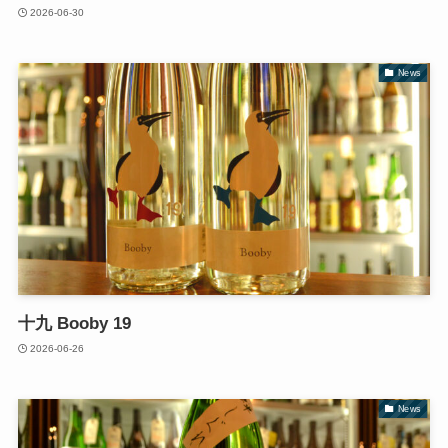
2026-06-30
News
十九 Booby 19
2026-06-26
News