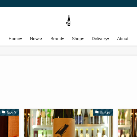
Home
News
Brand
Shop
Delivery
About
新入荷
新入荷