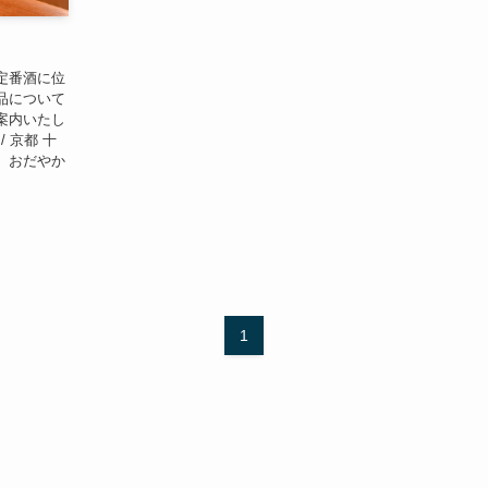
定番酒に位
品について
案内いたし
/ 京都 十
。おだやか
1