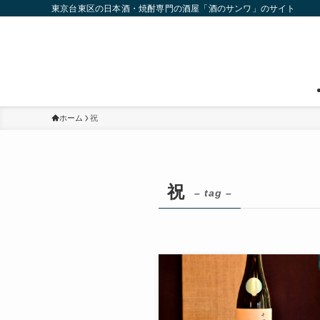
東京台東区の日本酒・焼酎専門の酒屋「酒のサンワ」のサイト
ホーム
祝
祝
– tag –