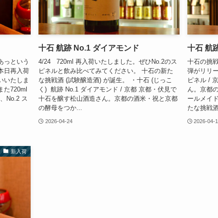
十石 航跡 No.1 ダイアモンド
十石 航跡
l、あっという
4/24 720ml 再入荷いたしました。ぜひNo.2のス
十石の挑戦
本日再入荷
ピネルと飲み比べてみてください。 十石の新た
弾がリリース
いいたしま
な挑戦酒 (試験醸造酒) が誕生。 ・十石 (じっこ
ピネル /
720ml
く) 航跡 No.1 ダイアモンド / 京都 京都・伏見で
ん。京都
No.2 ス
十石を醸す松山酒造さん。京都の酒米・祝と京都
ールメイド
の酵母をつか...
たな挑戦酒と
2026-04-24
2026-04-
新入荷