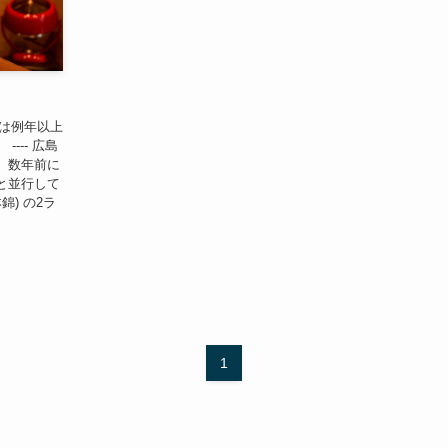
今期は例年以上
--- 広島
。数年前に
と並行して
錦) の2ラ
1