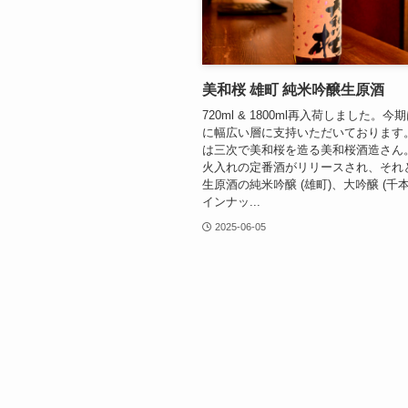
美和桜 雄町 純米吟醸生原酒
720ml & 1800ml再入荷しました。
に幅広い層に支持いただいております。 -
は三次で美和桜を造る美和桜酒造さん
火入れの定番酒がリリースされ、それ
生原酒の純米吟醸 (雄町)、大吟醸 (千本
インナッ...
2025-06-05