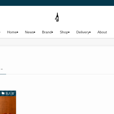
Home
News
Brand
Shop
Delivery
About
 –
新入荷